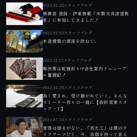
2023.02.22
スタッフブログ
佛佛部 塗師・伊東泰範「木製文具漆塗教
室」に参加してきました！
2023.02.20
スタッフブログ
木造建築の源流を訪ねて。
2022.12.27
スタッフブログ
解決策は蛇腹折り!?会社案内リニューア
ル奮闘記！
2021.10.25
スタッフブログ
長く愛され、受け継がれていく。そんな
ストーリー作りの一員に【設計営業スタ
ッフ・T】
2021.07.30
スタッフブログ
覚悟は揺るがない。「宮大工」は僕のラ
イフワークだと、今、自信を持って言え