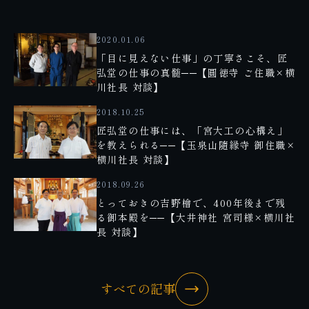
2020.01.06
「目に見えない仕事」の丁寧さこそ、匠
弘堂の仕事の真髄──【圓徳寺 ご住職×横
川社長 対談】
2018.10.25
匠弘堂の仕事には、「宮大工の心構え」
を教えられる──【玉泉山隨縁寺 御住職×
横川社長 対談】
2018.09.26
とっておきの吉野檜で、400年後まで残
る御本殿を──【大井神社 宮司様×横川社
長 対談】
すべての記事