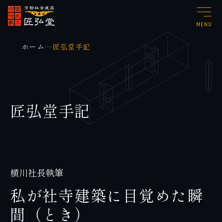
MENU
ホーム
匠弘堂手記
匠弘堂手記
横川社長執筆
私が社寺建築に目覚めた瞬
間（とき）