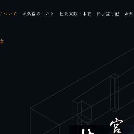
について
匠弘堂のしごと
社会貢献・木育
匠弘堂手記
お知
念