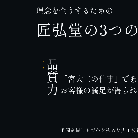
理念を全うするための
匠弘堂の3つ
一、
品質力
「宮大工の仕事」であ
お客様の満足が得られ
手間を惜しまず心を込めた大工技術