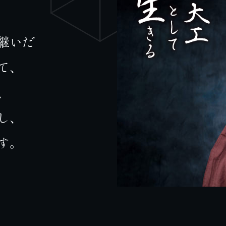
継いだ
て、
、
し、
す。