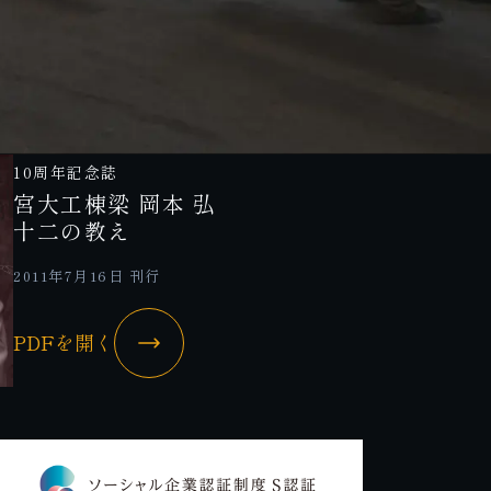
10周年記念誌
宮大工棟梁 岡本 弘
十二の教え
2011年7月16日 刊行
PDFを開く