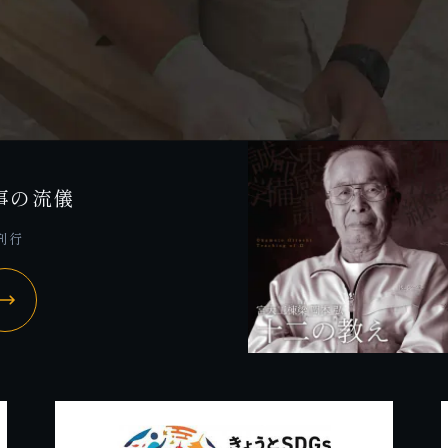
事の流儀
 刊行