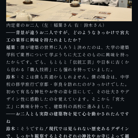
内定者のお二人（左：稲葉さん 右：鈴木さん）
――背景が違うお二人ですが、どのようなきっかけで宮大
工の業界に興味を持たれましたか？
稲葉：
僕が建築の世界に入ろうと決めたのは、大学の建築
学科で業界について学ぶうちに大工そのものに興味を持っ
たからです。でも、もともと「伝統工芸」や日本に古くか
ら伝わる「職人技術」にも憧れを持っていました。
鈴木：
そこは僕も共通かもしれません。僕の場合は、中学
校の修学旅行で京都・奈良を訪れたのがきっかけでした。
初めて有名な神社やお寺の姿を目にして、その壮大さやデ
ザイン性に感動したのを覚えています。そこから「宮大
工」に興味を持って、建築科の高校に進みました。
――お二人とも実際の建築物を見て心を動かされたんです
ね
鈴木：
そうですね！
現代では見られない歴史あるデザイン
で、しっかり観察するとそれぞれの神社やお寺によって細