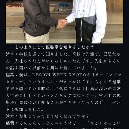
――どのようにして匠弘堂を知りましたか？
鈴木：
学校を通じて知りました。高校の先輩で、匠弘堂さ
んに入社された方がいらっしゃったんです。先生からその
お話を聞いて以前から興味を持っていました。
稲葉：
僕は、
DESIGN WEEK KYOTOの「オープンファ
クトリー」
というイベントがきっかけです。ちょうど建築
業界を調べている時に、匠弘堂さんは「社歴が浅いのに宮
大工の会社」っていうところが気になって…。宮大工の現
場や仕事について知ることができそうだったので、イベン
トに参加しました。
鈴木：
参加してみてどうだったんですか？
稲葉：
そのまんまになっちゃうけど……「すごくかっこい