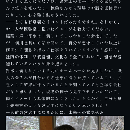
い！」と思ったんだよね。宮大工の仕事にかける匠弘堂さ
んの想いを知ったり、棟梁さんから現場のお話を直接聞い
たりして、心を強く動かされました。
――とても有意義なイベントだったんですね。それから、
お二人が匠弘堂に抱いたイメージを教えてください。
稲葉：
第一印象は「新しくてしっかりした会社」でした
が、横川社長から話を聞いて、自分が想像していた以上に
確固たる理念を持って仕事をされているんだなと感じて。
社内の体制、品質管理、文化など全てにおいて、理念が浸
透している
という印象を抱きました。
鈴木：
僕もお会いする前にホームページを見ましたが、職
人の皆さんが自分たちの仕事に誇りを持っていること、会
社として結果が伴っていることを知ってとても立派な会社
だなと思いました。現場の様子も見学させていただいて、
働くイメージも具体的になりました。とにかく、自分も早
く先輩方のような宮大工になりたいと思いました！
一人前の宮大工になるために、未来への意気込み