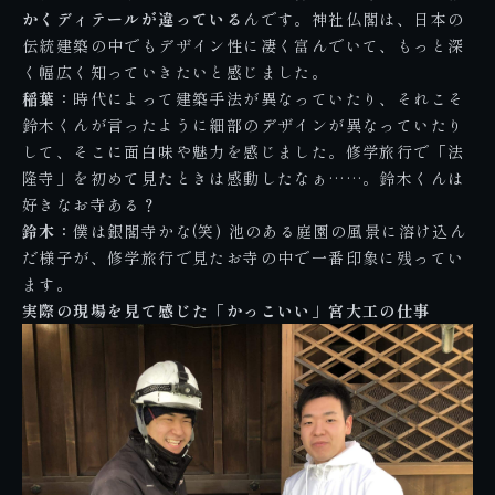
かくディテールが違っている
んです。神社仏閣は、日本の
伝統建築の中でもデザイン性に凄く富んでいて、もっと深
く幅広く知っていきたいと感じました。
稲葉：
時代によって建築手法が異なっていたり、それこそ
鈴木くんが言ったように細部のデザインが異なっていたり
して、そこに面白味や魅力を感じました。修学旅行で「法
隆寺」を初めて見たときは感動したなぁ……。鈴木くんは
好きなお寺ある？
鈴木：
僕は銀閣寺かな(笑) 池のある庭園の風景に溶け込ん
だ様子が、修学旅行で見たお寺の中で一番印象に残ってい
ます。
実際の現場を見て感じた「かっこいい」宮大工の仕事