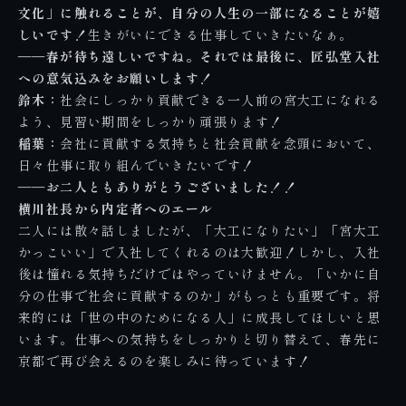
文化」に触れることが、自分の人生の一部になることが嬉
しいです！
生きがいにできる仕事していきたいなぁ。
――春が待ち遠しいですね。それでは最後に、匠弘堂入社
への意気込みをお願いします！
鈴木：
社会にしっかり貢献できる一人前の宮大工になれる
よう、見習い期間をしっかり頑張ります！
稲葉：
会社に貢献する気持ちと社会貢献を念頭において、
日々仕事に取り組んでいきたいです！
――お二人ともありがとうございました！！
横川社長から内定者へのエール
二人には散々話しましたが、「大工になりたい」「宮大工
かっこいい」で入社してくれるのは大歓迎！しかし、入社
後は憧れる気持ちだけではやっていけません。「いかに自
分の仕事で社会に貢献するのか」がもっとも重要です。将
来的には「世の中のためになる人」に成長してほしいと思
います。仕事への気持ちをしっかりと切り替えて、春先に
京都で再び会えるのを楽しみに待っています！