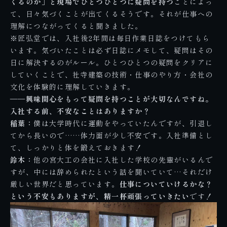
くるのか」と現場でひとつひとつに疑問を持つ
ことによっ
て、日々気づくことが出てくるそうです。それが仕事への
理解につながってくると聞きました。
※匠弘堂では、入社後2年間は毎日作業日誌をつけてもら
います。気づいたことは必ず日誌にメモして、疑問はその
日に解決するのがルール。ひとつひとつの疑問をクリアに
していくことで、社寺建築の技術・仕事のやり方・会社の
文化を体験的に理解していきます。
――興味関心をもって疑問を持つことが大切なんですね。
入社する前、不安なことはありますか？
稲葉：
僕は大学時代に運動をやっていたんですが、引退し
てから長いので……体力面が少し不安です。入社準備とし
て、しっかりと体を鍛えておきます！
鈴木：
他の宮大工の会社に入社した学校の先輩がいるんで
すが、中には辞められたという話を聞いていて…それだけ
厳しい世界だと思っています。
仕事についていけるかな？
という不安もありますが、精一杯頑張っていきたい
です！