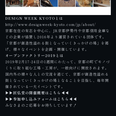
DESIGN WEEK KYOTOとは
http://www.designweek-kyoto.com/jp/about/
京都在住の有志を中心に、JR京都伊勢丹や京都信用金庫な
どの企業が協賛し2016年より運営されている団体です。
「京都が創造性溢れる街となっていくきっかけの場」を掲
げ、様々なイベントを企画・開催しています。
オープンファクトリー2019とは
2019年2月17-24日の1週間にわたって、京都の町でモノづ
くりに取り組む工場・工房が、一般向けに開放されます。
国内外の様々な人との交流を通じて、京都が創造性溢れる
街となっていくきっかけの場となることを目指し、毎年開
催されている一大イベントです。
▶︎▶︎匠弘堂の開催概要はこちら◀︎◀︎
▶︎▶︎参加申し込みフォームはこちら◀︎◀︎
みなさまのご応募をお待ちしています！