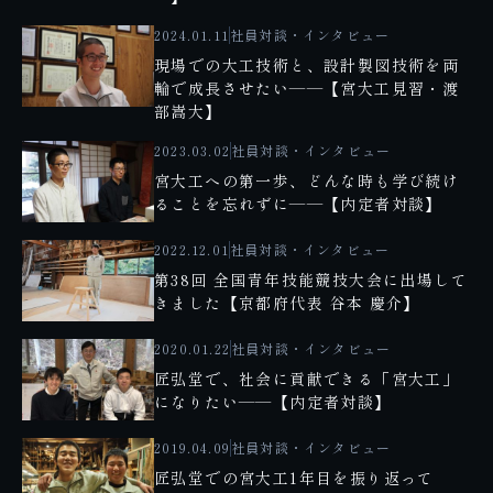
2024.01.11
社員対談・インタビュー
現場での大工技術と、設計製図技術を両
輪で成長させたい――【宮大工見習・渡
部嵩大】
2023.03.02
社員対談・インタビュー
宮大工への第一歩、どんな時も学び続け
ることを忘れずに――【内定者対談】
2022.12.01
社員対談・インタビュー
第38回 全国青年技能競技大会に出場して
きました【京都府代表 谷本 慶介】
2020.01.22
社員対談・インタビュー
匠弘堂で、社会に貢献できる「宮大工」
になりたい――【内定者対談】
2019.04.09
社員対談・インタビュー
匠弘堂での宮大工1年目を振り返って