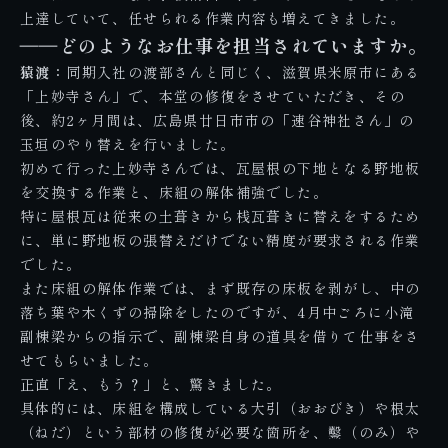
上達していて、任せられる作業内容も増えてきました。
――どのようなお仕事を担当されていますか。
猿渡：
同期入社の渡部さん
と同じく、滋賀県米原市にある
「上妙寺さん」で、本堂の修復をさせていただき、その
後、約2ヶ月間は、
広島県廿日市市の「速谷神社さん」
の
玉垣のやり替えを行いました。
初めて行った上妙寺さんでは、瓦屋根の下地となる野地板
を交換する作業と、床組の解体補強でした。
特に屋根瓦は従来の土葺きから桟瓦葺きに替えをするため
に、単に野地板の張替えだけでない精度が要求される作業
でした。
また床組の解体作業では、まず既存の床板を剥がし、中の
落ち葉や木くずの掃除をしたのですが、4月中ごろに小滝
副棟梁からの指示で、副棟梁自身の道具を借りて仕事をさ
せてもらいました。
正直「え、もう？」と、驚きました。
具体的には、床組を構成している大引（おおびき）や根太
（ねだ）という部材の修復が必要な箇所を、鑿（のみ）や