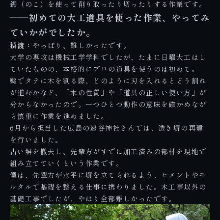
鋸（のこ）を使って削り取ったり切ったりする作業です。
――初めての大工道具を使った作業、やってみ
ていかがでしたか。
猿渡：
やっぱり、難しかったです。
大学の専攻は機械工学学科でしたが、たまに日曜大工はし
ていたものの、本格的にプロの道具を使うのは初めて。
鑿でタテに木を割る際、どのように刃を入れるとどう割れ
が進むかなど、「木の性質」や「道具の正しい使い方」が
分からなかったので。一つひとつ動作の意味を確かめなが
ら慎重に作業を進めました。
6月から担当した
広島の速谷神社さん
では、透き塀の再建
を行いました。
古い塀を撤去し、先輩方がすでに加工済みの部材を現地で
組み立てていくという作業です。
僕は、先輩方が水平に塀を立てられるよう、セメントやモ
ルタルで基礎を整える仕事に携わりました。木工事以外の
基礎工事でしたが、やはり全部難しかったです。