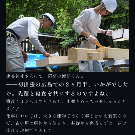
速谷神社さんにて、同期の渡部くんと
――初出張の広島での２ヶ月半、いかがでした
か。先輩と寝食を共にするのですよね。
猿渡：
オンもオフも含めて、出張もめっちゃ楽しかったで
す！！
仕事においては、大きな建物ではなく塀とはいえ新築なの
で、古い塀の解体から始まり、基礎から完成までの一連の
流れが理解できました。