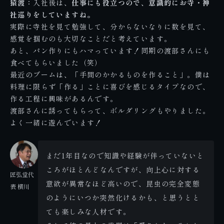
猿渡：
入社後は、
仕事にも役立つので、意識的にお寺・神
社巡りをしていますね。
実際に寺社を見て勉強して、分からないなりに数を見て、
感覚を掴むのも大切なことだと考えています。
あと、パン作りにもハマっています！同期の渡部さんにも
食べてもらいました（笑）
最近のブームは、「手間のかかるものを作ること」。僕は
料理に限らず「作る」ことに喜びを感じるタイプなので、
作る工程に興味があるんです。
渡部さんに誘ってもらって、ボルダリングもやりました。
よく一緒に遊んでいます！
まだ1年目なので知識や経験が伴っていないと
ころがほとんどなんですが、向上心に対する
匠弘堂代
意欲が異常なほど高いので、昆虫の完全変態
表 横川
のようにいつか突然化けるかも、と思うとと
ても楽しみな人材です。