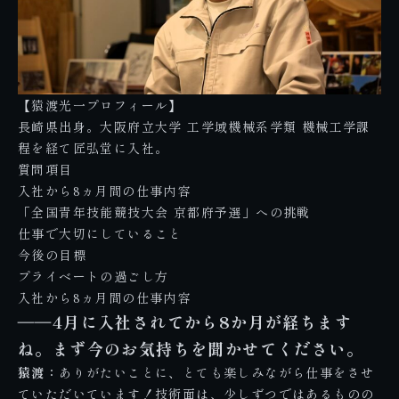
【猿渡光一プロフィール】
長崎県出身。大阪府立大学 工学域機械系学類 機械工学課
程を経て匠弘堂に入社。
質問項目
入社から8ヵ月間の仕事内容
「全国青年技能競技大会 京都府予選」への挑戦
仕事で大切にしていること
今後の目標
プライベートの過ごし方
入社から8ヵ月間の仕事内容
――4月に入社されてから8か月が経ちます
ね。まず今のお気持ちを聞かせてください。
猿渡：
ありがたいことに、とても楽しみながら仕事をさせ
ていただいています！技術面は、少しずつではあるものの