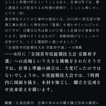
もともと料理が好きということもあり、仕事以外では、僕
と渡部さんが担当するお料理の時間が、とっても楽しかっ
たです（笑）
速谷神社さんでの工事中の寝泊りは、
2013年に匠弘堂が修
理工事を担当した神社内の「斎館」
を使わせていただいた
のですが、日曜日以外は新人が三食とも全員分の食事を作
ります。現場がすぐそばなので、移動時間がなくしっかり
自炊ができ、とても健康的に過ごせました！
「全国青年技能競技大会 京都府予選」への挑戦
――8月に「全国青年技能競技大会 京都府予
選」への出場という大きな挑戦をされたそうで
すね。仕事と準備の両立は、大変だったのでは
ないでしょうか。※技能競技大会では、7時間
内に図面を描き、木材を加工し、脚立を完成さ
せ出来栄えを競います。
猿渡：
広島出張中、仕事が休みの日曜を脚立作成の練習に