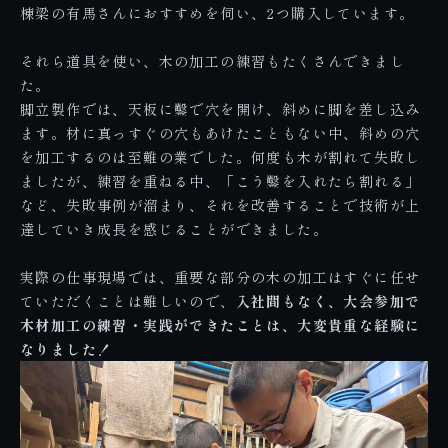
棟梁の有馬さんにおすすめを伺い、2つ購入しています。
それら道具を使い、木の加工の練習もたくさんできまし
た。
脚立製作では、天板に鑿で穴を開け、斜めに脚を差し込み
ます。材に真っすぐの穴もあけたこともない中、斜めの穴
を加工するのは至難の業でした。何度も木が割れて失敗し
ましたが、練習を重ねる中、「こう鑿を入れたら割れる」
など、失敗事例が溜まり、それを改善することで技術が上
達していき成長を感じることができました。
実際の仕事現場では、重要な部分の木の加工はすぐに任せ
ていただくことは難しいので、
入社間もなく、大会参加で
木材加工の練習・実践ができたことは、大変貴重な経験に
なりました！