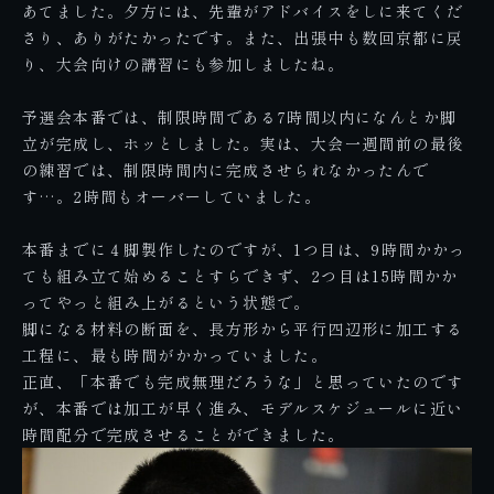
あてました。夕方には、先輩がアドバイスをしに来てくだ
さり、ありがたかったです。また、出張中も数回京都に戻
り、大会向けの講習にも参加しましたね。
予選会本番では、制限時間である7時間以内になんとか脚
立が完成し、ホッとしました。実は、大会一週間前の最後
の練習では、制限時間内に完成させられなかったんで
す…。2時間もオーバーしていました。
本番までに４脚製作したのですが、1つ目は、9時間かかっ
ても組み立て始めることすらできず、2つ目は15時間かか
ってやっと組み上がるという状態で。
脚になる材料の断面を、長方形から平行四辺形に加工する
工程に、最も時間がかかっていました。
正直、「本番でも完成無理だろうな」と思っていたのです
が、本番では加工が早く進み、モデルスケジュールに近い
時間配分で完成させることができました。