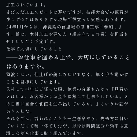
加工されています。
まだまだ加工スピードは遅いですが、技能大会での練習が
少しずつではありますが現場で役立った実感があります。
24年1月からは、
沖縄県の首里城
の修復工事に参加しま
す。僕は、木材加工や建て方（組み立てる作業）を担当さ
せていただく予定です。
仕事で大切にしていること
――お仕事を進める上で、大切にしていること
はありますか。
猿渡：
はい。
仕上げの美しさだけでなく、早く手を動かす
ことを目標にしています。
入社して半年ほど経った頃、棟梁の有馬さんから「見習い
とはいえ、お客様からお金を頂戴して仕事をしている。そ
の日当に見合う価値を生み出しているか。」というお話が
ありました。
それまでは、言われたことを一生懸命やり、先輩方に付い
ていくだけで精一杯でしたが、以降は時間配分や効率も意
識しながら仕事に取り組んでいます。