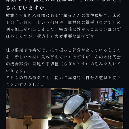
されていますか。
猿渡：
京都府乙訓郡にある宝積寺さん
の修復現場で、床の
下の「足固め」という部分や、屋根裏の継手（つぎて）の
刻み加工を担当しました。完成後は外から見えない部分で
はありますが、構造上も大変重要な部材です。
柱の根継ぎ作業では、柱の根っこ部分が腐っているところ
を、新しい木材に入れ替えていくのですが、その木材同士
の接合部分に目地や千切栓（ちぎりせん）の刻みを入れて
いきます。
どちらの刻み作業でも、初めて本格的に自分の道具を使う
ことができました。