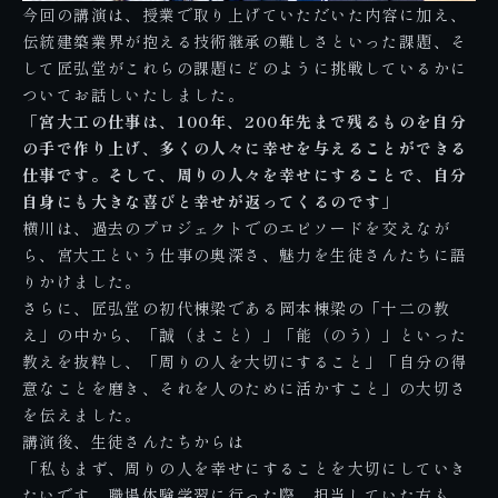
今回の講演は、授業で取り上げていただいた内容に加え、
伝統建築業界が抱える技術継承の難しさといった課題、そ
して匠弘堂がこれらの課題にどのように挑戦しているかに
ついてお話しいたしました。
「宮大工の仕事は、100年、200年先まで残るものを自分
の手で作り上げ、多くの人々に幸せを与えることができる
仕事です。そして、周りの人々を幸せにすることで、自分
自身にも大きな喜びと幸せが返ってくるのです」
横川は、過去のプロジェクトでのエピソードを交えなが
ら、宮大工という仕事の奥深さ、魅力を生徒さんたちに語
りかけました。
さらに、匠弘堂の初代棟梁である岡本棟梁の「十二の教
え」の中から、「誠（まこと）」「能（のう）」といった
教えを抜粋し、「周りの人を大切にすること」「自分の得
意なことを磨き、それを人のために活かすこと」の大切さ
を伝えました。
講演後、生徒さんたちからは
「私もまず、周りの人を幸せにすることを大切にしていき
たいです。職場体験学習に行った際、担当していた方も、