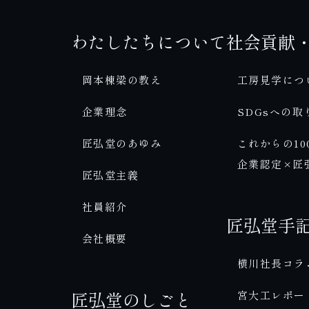
わたしたちについて
社会貢献
岡本棟梁の教え
工房見学につ
企業理念
SDGsへの取
匠弘堂のあゆみ
これからの10
企業認定×匠
匠弘堂主義
社員紹介
匠弘堂手
会社概要
横川社長コラ
匠弘堂のしごと
宮大工レポー