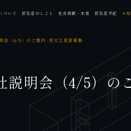
について
匠弘堂のしごと
社会貢献・木育
匠弘堂手記
お知
会（4/5）のご案内 -宮大工見習募集-
説明会（4/5）のご