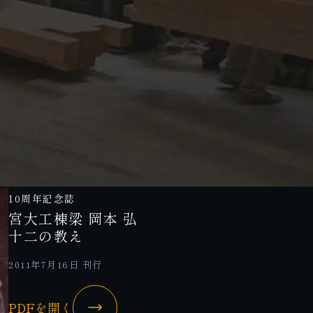
10周年記念誌
宮大工棟梁 岡本 弘
十二の教え
2011年7月16日 刊行
PDFを開く