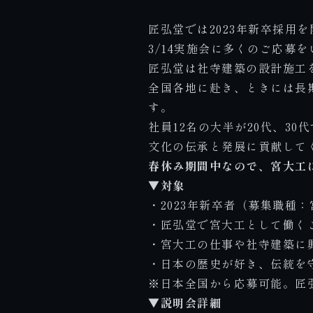
匠弘堂では2023年新卒採用
3/14実施会に多くのご応募
匠弘堂は社寺建築の設計施工
全国各地に赴き、ときには長期
す。
社員12名の大半が20代、3
文化の伝承と発展に貢献して
春休み期間中なので、宮大工
▼対象
・2023年新卒者（募集職種
・匠弘堂で宮大工として働く
・宮大工の仕事や社寺建築に
・日本の歴史が好き、伝統を
※日本全国から応募可能。匠
▼説明会詳細