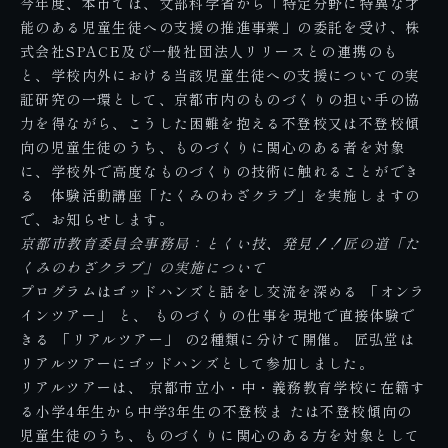
今年度、本市では、文部科学省から「特定分野に特異な才
能のある児童生徒への支援の推進事業」の委託を受け、株
式会社SPACE及び一般社団法人リリースとの連携のも
と、学校内外における当該児童生徒への支援についての実
証研究の一環として、京都市内のものづくりの担い手の協
力を得ながら、こうした困難を抱える不登校又は不登校傾
向の児童生徒のうち、ものづくりに関心のある者を対象
に、学校外で高度なものづくりの技術に触れることができ
る 体験活動講座「たくみのわざクラブ」を実施しますの
で、お知らせします。
京都市教育委員会事務局：とくい技、発見！！匠の道「た
くみのわざクラブ」の実施について
プログラムはゴッドハンズと話をし交流を深める 「オンラ
インツアー」 と、 ものづくりの仕事を現地で直接体験で
きる 「リアルツアー」 の2種類に分けて開催。 匠弘堂は
リアルツアーにゴッドハンズとして参加しました。
リアルツアーは、 京都市立小・中・義務教育学校に在籍す
る小学4年生から中学3年生の不登校ま たは不登校傾向の
児童生徒のうち、ものづくりに関心のある方を対象として