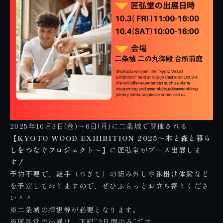
2025年10月3日(金)～6日(月)に二条城で開催される
【KYOTO WOOD EXHIBITION 2025～木と森と暮ら
しをつなぐプロジェクト～】
に匠弘堂がブース出展しま
す！
予約不要で、継手（つぎて）の組み外しや鉋掛け体験など
を予定しておりますので、ぜひふらっとお立ち寄りくださ
い＾＾
※二条城の拝観券が必要となります。
※匠弘堂の出展は、下記“2日間のみ”です。